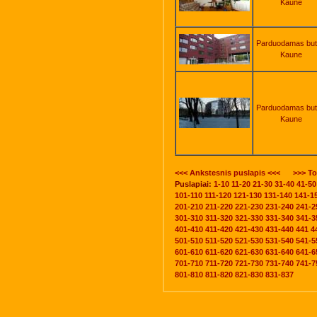
Kaune
Parduodamas bu
Kaune
Parduodamas bu
Kaune
<<< Ankstesnis puslapis <<<
>>> To
Puslapiai:
1-10
11-20
21-30
31-40
41-50
101-110
111-120
121-130
131-140
141-1
201-210
211-220
221-230
231-240
241-2
301-310
311-320
321-330
331-340
341-3
401-410
411-420
421-430
431-440
441
4
501-510
511-520
521-530
531-540
541-5
601-610
611-620
621-630
631-640
641-6
701-710
711-720
721-730
731-740
741-7
801-810
811-820
821-830
831-837