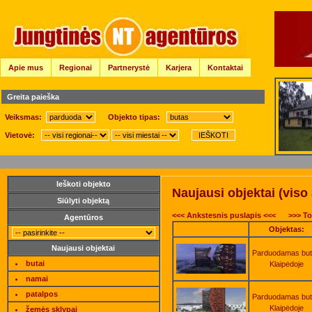
Apie mus
Regionai
Partnerystė
Karjera
Kontaktai
Greita paieška
Veiksmas:
Objekto tipas:
Vietovė:
Ieškoti objekto
Naujausi objektai (viso
Siūlyti objektą
<<< Ankstesnis puslapis <<<
>>> To
Agentūros
Objektas:
Naujausi objektai
Parduodamas bu
butai
Klaipėdoje
namai
patalpos
Parduodamas bu
Klaipėdoje
žemės sklypai