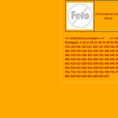
Parduodamas bu
Alytuje
<<< Ankstesnis puslapis <<<
>>> To
Puslapiai:
1-10
11-20
21-30
31-40
41-50
101-110
111-120
121-130
131-140
141-1
201-210
211-220
221-230
231-240
241-2
301-310
311-320
321-330
331-340
341-3
401-410
411-420
421-430
431-440
441-4
501-510
511-520
521-530
531-540
541-5
601-610
611-620
621-630
631-640
641-6
701-710
711-720
721-730
731-740
741-7
801-810
811-820
821-830
831-837