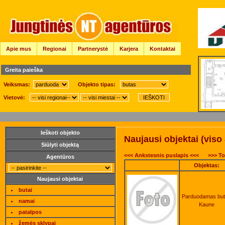
Apie mus
Regionai
Partnerystė
Karjera
Kontaktai
Greita paieška
Veiksmas:
Objekto tipas:
Vietovė:
Ieškoti objekto
Naujausi objektai (viso
Siūlyti objektą
<<< Ankstesnis puslapis <<<
>>> To
Agentūros
Objektas:
Naujausi objektai
butai
Parduodamas bu
namai
Kaune
patalpos
žemės sklypai