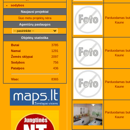
sodybos
Naujausi projektai
Parduodamas bu
šiuo metu projektų nėra
Kaune
Agentūrų paslaugos
Objektų statistika
Butai
3785
Parduodamas bu
Namai
1291
Kaune
Žemės sklypai
2097
Sodybos
756
Patalpos
436
Viso:
8365
Parduodamas bu
Kaune
Parduodamas bu
Kaune