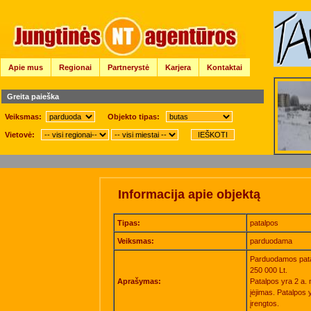
Apie mus
Regionai
Partnerystė
Karjera
Kontaktai
Greita paieška
Veiksmas:
Objekto tipas:
Vietovė:
Informacija apie objektą
Tipas:
patalpos
Veiksmas:
parduodama
Parduodamos pata
250 000 Lt.
Aprašymas:
Patalpos yra 2 a. 
įėjimas. Patalpos 
įrengtos.