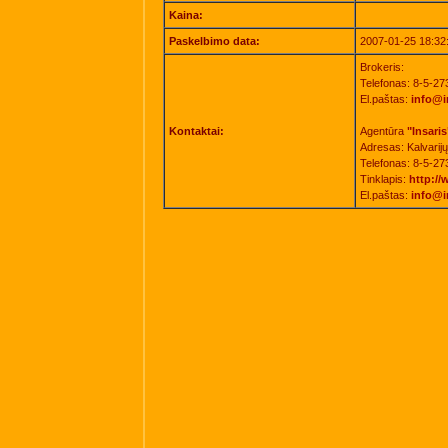
Kaina:
Paskelbimo data:
2007-01-25 18:32
Brokeris:
Telefonas: 8-5-27
El.paštas:
info@in
Kontaktai:
Agentūra
"Insaris
Adresas: Kalvarijų
Telefonas: 8-5-27
Tinklapis:
http://
El.paštas:
info@in