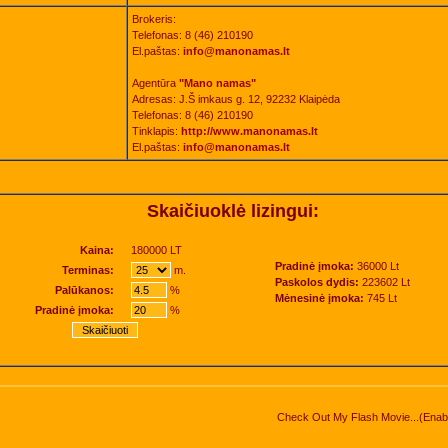
Brokeris:
Telefonas: 8 (46) 210190
El.paštas:
info@manonamas.lt
Agentūra
"Mano namas"
Adresas: J.Š imkaus g. 12, 92232 Klaipėda
Telefonas: 8 (46) 210190
Tinklapis:
http://www.manonamas.lt
El.paštas:
info@manonamas.lt
Skaičiuoklė lizingui:
Kaina:
180000 LT
Pradinė įmoka:
36000 Lt
Terminas:
m.
Paskolos dydis:
223602 Lt
Palūkanos:
%
Mėnesinė įmoka:
745 Lt
Pradinė įmoka:
%
Check Out My Flash Movie...(Enable