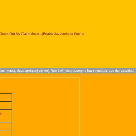
Check Out My Flash Movie...(Enable Javascript to See It)
ltas į naują, daug greitesnį serverį. Nuo šiol mūsų duomenų baze naudotis bus dar patogiau!
ka