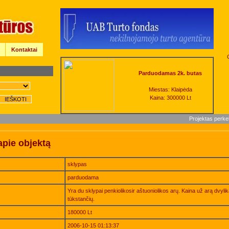
Kontaktai
Parduodamas 2k. butas
Miestas: Klaipėda
Kaina: 300000 Lt
Projektas perke
apie objektą
sklypas
parduodama
Yra du sklypai penkiolikosir aštuoniolikos arų. Kaina už arą dvyli
tūkstančių.
180000 Lt
2006-10-15 01:13:37