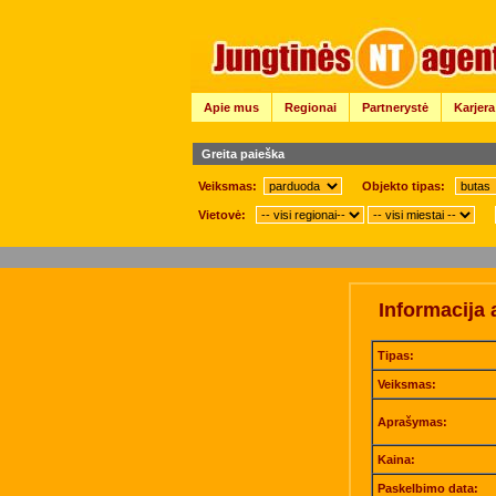
Apie mus
Regionai
Partnerystė
Karjera
Greita paieška
Veiksmas:
Objekto tipas:
Vietovė:
Informacija 
Tipas:
Veiksmas:
Aprašymas:
Kaina:
Paskelbimo data: