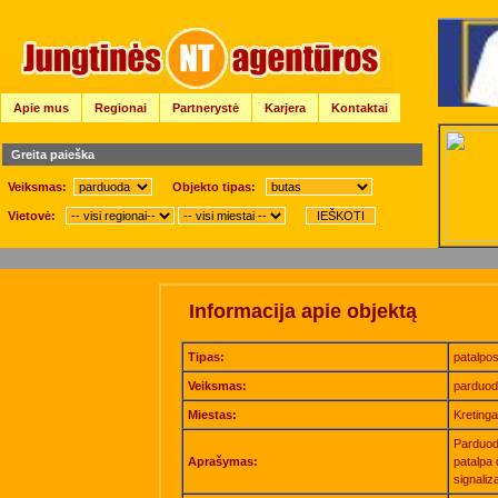
Apie mus
Regionai
Partnerystė
Karjera
Kontaktai
Greita paieška
Veiksmas:
Objekto tipas:
Vietovė:
Informacija apie objektą
Tipas:
patalpo
Veiksmas:
parduo
Miestas:
Kretinga
Parduod
Aprašymas:
patalpa 
signaliz