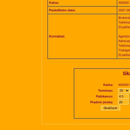
Kaina:
460000 
Paskelbimo data:
2007-06
Brokeris
Telefon
El.pašt
Kontaktai:
Agentū
Adresas
Telefon
Tinklapi
El.pašt
Ska
Kaina:
460000 
Terminas:
Palūkanos:
Pradinė įmoka: