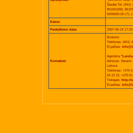
Šiauliai Tel. (841
861601666, 861551
6000000.00 LTL 
Kaina:
Paskelbimo data:
2007-06-24 17:25
Brokeris:
Telefonas: (841) 
El.paštas:
info@l
Agentūra
"Landsa
Kontaktai:
Adresas: Vasario 1
Lietuva
Telefonas: +370 4
55 22 22, +370 61
Tinklapis:
http://
El.paštas:
info@l