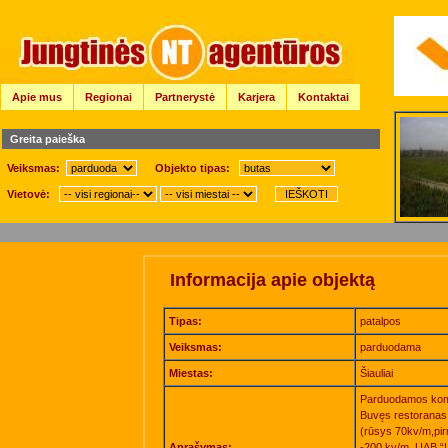
Apie mus
Regionai
Partnerystė
Karjera
Kontaktai
Greita paieška
Veiksmas:
Objekto tipas:
Vietovė:
Informacija apie objektą
Tipas:
patalpos
Veiksmas:
parduodama
Miestas:
Šiauliai
Parduodamos komer
Buvęs restoranas
(rūsys 70kv/m,pi
Aprašymas:
-200 kv/m. UAB “L