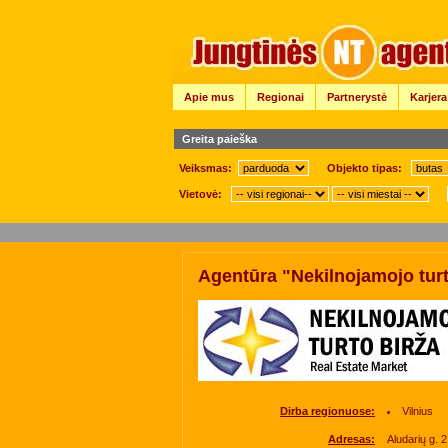
Apie mus
Regionai
Partnerystė
Karjera
Greita paieška
Veiksmas:
Objekto tipas:
Vietovė:
Agentūra "Nekilnojamojo turt
Dirba regionuose:
Vilnius
Adresas:
Aludarių g. 2