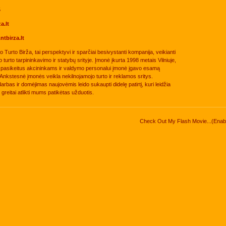
5
a.lt
ntbirza.lt
 Turto Birža, tai perspektyvi ir sparčiai besivystanti kompanija, veikianti
 turto tarpininkavimo ir statybų srityje. Įmonė įkurta 1998 metais Vilniuje,
 pasikeitus akcininkams ir valdymo personalui įmonė įgavo esamą
Ankstesnė įmonės veikla nekilnojamojo turto ir reklamos sritys.
arbas ir domėjimas naujovėmis leido sukaupti didelę patirtį, kuri leidžia
 greitai atlikti mums patikėtas užduotis.
Check Out My Flash Movie...(Enable