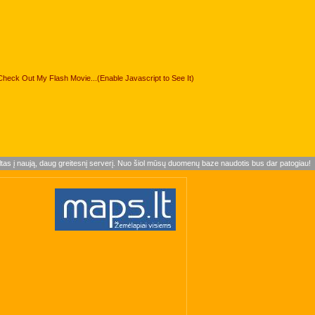
Check Out My Flash Movie...(Enable Javascript to See It)
ltas į naują, daug greitesnį serverį. Nuo šiol mūsų duomenų baze naudotis bus dar patogiau!