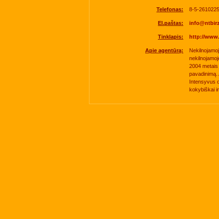
Telefonas:
8-5-261022
El.paštas:
info@ntbirz
Tinklapis:
http://www.
Apie agentūrą:
Nekilnojamojo
nekilnojamojo
2004 metais
pavadinimą. 
Intensyvus d
kokybiškai ir