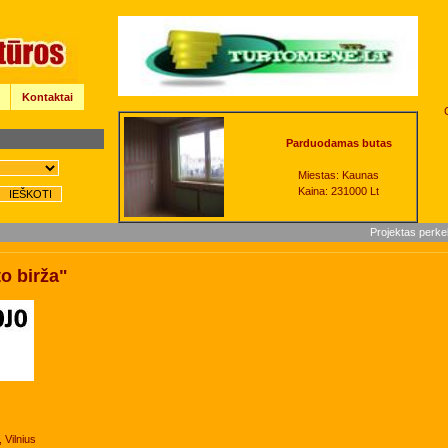
Kontaktai
Parduodamas butas
Miestas: Kaunas
Kaina: 231000 Lt
Projektas perke
o birža"
, Vilnius